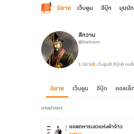
ข้ามไปยังเนื้อหาหลัก
นิยาย
เว็บตูน
อีบุ๊ก
มุมนัก
สีกวาน
@Stalinium
1
นิยาย
0
เว็บตูน
0
อีบุ๊ก
0
คนต
นิยาย
เว็บตูน
อีบุ๊ก
คอลเล็ก
นามปากกา
ยอดทหารเลวแห่งต้าจ้าว
สงคราม