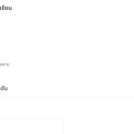
เขียน
ิดตาม
ชัน