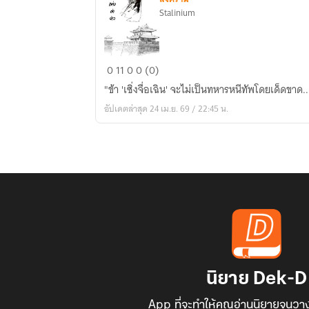
Stalinium
ยอด
0
11
0
0 (0)
ทหาร
"ข้า 'เซิ่งจื่อเฉิน' จะไม่เป็นทหารหนีทัพโดยเด็ดขาด...
เลว
อัปเดตล่าสุด 24 เม.ย. 69 / 22:45 น.
แห่ง
ต้า
จ้าว
นิยาย Dek-D
App ที่จะทำให้คุณอ่านนิยายจนวาง