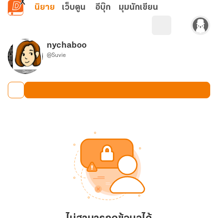
ข้ามไปยังเนื้อหาหลัก
นิยาย
เว็บตูน
อีบุ๊ก
มุมนักเขียน
nychaboo
@Suvie