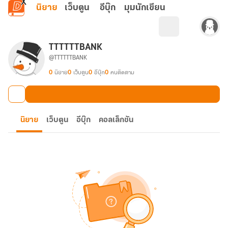
ข้ามไปยังเนื้อหาหลัก
นิยาย
เว็บตูน
อีบุ๊ก
มุมนักเขียน
TTTTTTBANK
@TTTTTTBANK
0
นิยาย
0
เว็บตูน
0
อีบุ๊ก
0
คนติดตาม
นิยาย
เว็บตูน
อีบุ๊ก
คอลเล็กชัน