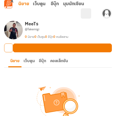
ข้ามไปยังเนื้อหาหลัก
นิยาย
เว็บตูน
อีบุ๊ก
มุมนักเขียน
MeeTs
@Takemigi
0
นิยาย
0
เว็บตูน
0
อีบุ๊ก
0
คนติดตาม
นิยาย
เว็บตูน
อีบุ๊ก
คอลเล็กชัน