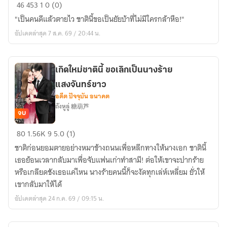
เกิด
46
453
1
0 (0)
ใหม่
"เป็นคนดีแล้วตายไว ชาตินี้ขอเป็นยัยบ้าที่ไม่มีใครกล้าหือ!"
ยุค
อัปเดตล่าสุด 7 ส.ค. 69 / 20:44 น.
70
ขอ
ปลด
เกิดใหม่ชาตินี้ ขอเลิกเป็นนางร้าย
ล็อก
แสงจันทร์ขาว
สกิลยัย
อดีต ปัจจุบัน อนาคต
เพี้ยน
ถังหูลู่ 糖葫芦
ประจำ
จบ
หมู่บ้าน
เกิด
80
1.56K
9
5.0 (1)
ใหม่
ชาติก่อนยอมตายอย่างหมาข้างถนนเพื่อหลีกทางให้นางเอก ชาตินี้
ชาติ
เธอย้อนเวลากลับมาเพื่อจับแฟนเก่าทำสามี! ต่อให้เขาจะปากร้าย
นี้
หรือเกลียดชังเธอแค่ไหน นางร้ายคนนี้ก็จะงัดทุกเล่ห์เหลี่ยม ยั่วให้
ขอ
เขากลับมาให้ได้
เลิก
อัปเดตล่าสุด 24 ก.ค. 69 / 09:15 น.
เป็น
นาง