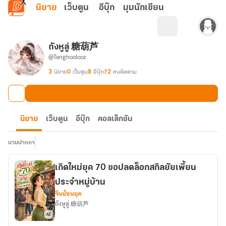
ข้ามไปยังเนื้อหาหลัก
นิยาย
เว็บตูน
อีบุ๊ก
มุมนักเขียน
ถังหูลู่ 糖葫芦
@Tanghoolooz
3
นิยาย
0
เว็บตูน
8
อีบุ๊ก
72
คนติดตาม
นิยาย
เว็บตูน
อีบุ๊ก
คอลเล็กชัน
นามปากกา
เกิดใหม่ยุค 70 ขอปลดล็อกสกิลยัยเพี้ยน
ประจำหมู่บ้าน
จีนย้อนยุค
ถังหูลู่ 糖葫芦