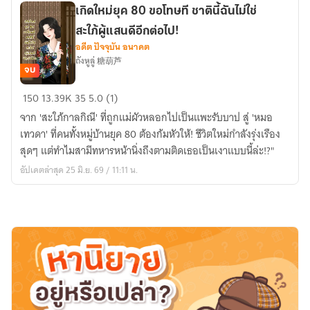
ร้าย
เกิดใหม่ยุค 80 ขอโทษที ชาตินี้ฉันไม่ใช่
แสงจันทร์
สะใภ้ผู้แสนดีอีกต่อไป!
ขาว
อดีต ปัจจุบัน อนาคต
ถังหูลู่ 糖葫芦
จบ
เกิด
150
13.39K
35
5.0 (1)
ใหม่
จาก 'สะใภ้กาลกิณี' ที่ถูกแม่ผัวหลอกไปเป็นแพะรับบาป สู่ 'หมอ
ยุค
เทวดา' ที่คนทั้งหมู่บ้านยุค 80 ต้องก้มหัวให้! ชีวิตใหม่กำลังรุ่งเรือง
80
สุดๆ แต่ทำไมสามีทหารหน้านิ่งถึงตามติดเธอเป็นเงาแบบนี้ล่ะ!?"
ขอโทษ
อัปเดตล่าสุด 25 มิ.ย. 69 / 11:11 น.
ที
ชาติ
นี้
ฉัน
ไม่ใช่
สะใภ้
ผู้
แสน
ดี