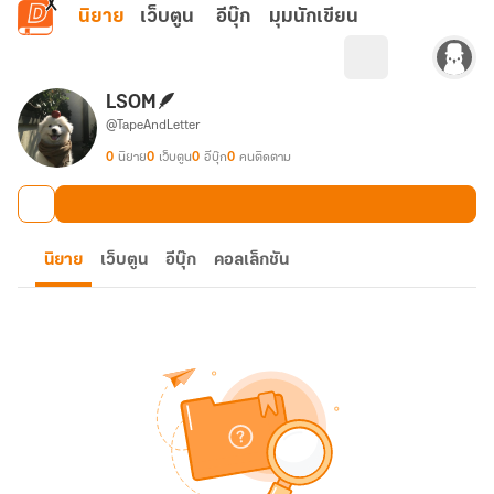
ข้ามไปยังเนื้อหาหลัก
นิยาย
เว็บตูน
อีบุ๊ก
มุมนักเขียน
LSOM🪶
@TapeAndLetter
0
นิยาย
0
เว็บตูน
0
อีบุ๊ก
0
คนติดตาม
นิยาย
เว็บตูน
อีบุ๊ก
คอลเล็กชัน