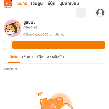
ข้ามไปยังเนื้อหาหลัก
นิยาย
เว็บตูน
อีบุ๊ก
มุมนักเขียน
ซูชิชิบะ
@TheOneZ
0
นิยาย
0
เว็บตูน
0
อีบุ๊ก
1
คนติดตาม
นิยาย
เว็บตูน
อีบุ๊ก
คอลเล็กชัน
นามปากกา