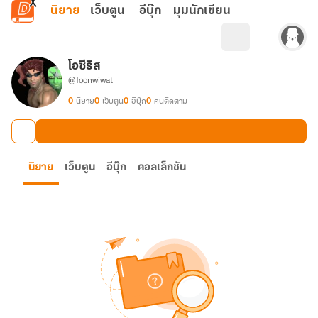
ข้ามไปยังเนื้อหาหลัก
นิยาย
เว็บตูน
อีบุ๊ก
มุมนักเขียน
โอซีริส
@Toonwiwat
0
นิยาย
0
เว็บตูน
0
อีบุ๊ก
0
คนติดตาม
นิยาย
เว็บตูน
อีบุ๊ก
คอลเล็กชัน