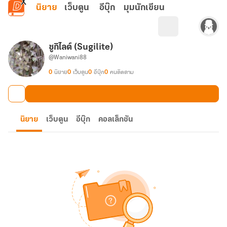
ข้ามไปยังเนื้อหาหลัก
นิยาย
เว็บตูน
อีบุ๊ก
มุมนักเขียน
ซูกิไลต์ (Sugilite)
@Waniwani88
0
นิยาย
0
เว็บตูน
0
อีบุ๊ก
0
คนติดตาม
นิยาย
เว็บตูน
อีบุ๊ก
คอลเล็กชัน