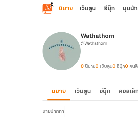
ข้ามไปยังเนื้อหาหลัก
นิยาย
เว็บตูน
อีบุ๊ก
มุมนัก
Wathathorn
@Wathathorn
0
นิยาย
0
เว็บตูน
0
อีบุ๊ก
0
คนต
นิยาย
เว็บตูน
อีบุ๊ก
คอลเล็ก
นามปากกา