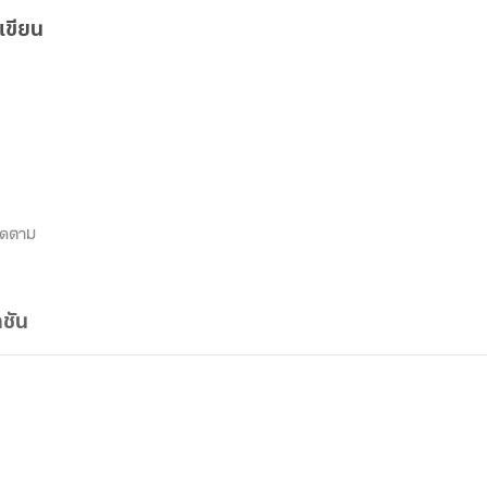
เขียน
ิดตาม
ชัน