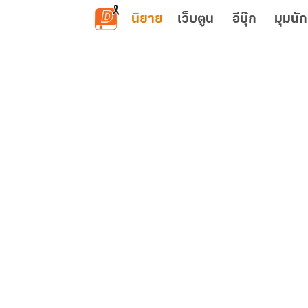
ข้ามไปยังเนื้อหาหลัก
นิยาย
เว็บตูน
อีบุ๊ก
มุมนัก