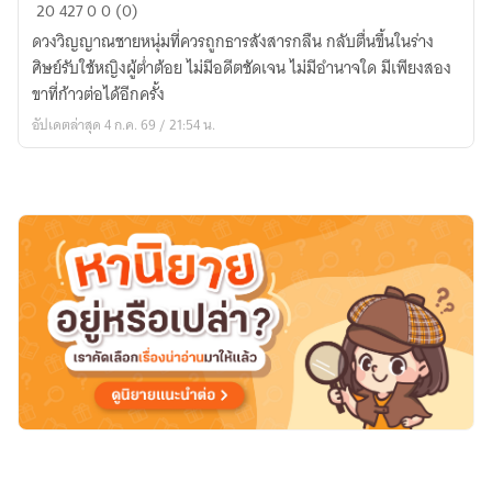
ฝืน
20
427
0
0 (0)
ลิขิต
ดวงวิญญาณชายหนุ่มที่ควรถูกธารสังสารกลืน กลับตื่นขึ้นในร่าง
ฟ้า
ศิษย์รับใช้หญิงผู้ต่ำต้อย ไม่มีอดีตชัดเจน ไม่มีอำนาจใด มีเพียงสอง
มรรคา
ขาที่ก้าวต่อได้อีกครั้ง
ข้าม
อัปเดตล่าสุด 4 ก.ค. 69 / 21:54 น.
ภพ