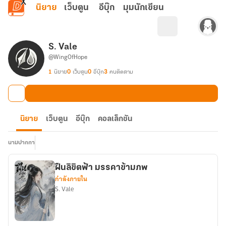
ข้ามไปยังเนื้อหาหลัก
นิยาย
เว็บตูน
อีบุ๊ก
มุมนักเขียน
S. Vale
@WingOfHope
1
นิยาย
0
เว็บตูน
0
อีบุ๊ก
3
คนติดตาม
นิยาย
เว็บตูน
อีบุ๊ก
คอลเล็กชัน
นามปากกา
ฝืนลิขิตฟ้า มรรคาข้ามภพ
กำลังภายใน
S. Vale