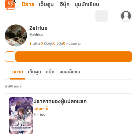
ข้ามไปยังเนื้อหาหลัก
นิยาย
เว็บตูน
อีบุ๊ก
มุมนักเขียน
Zelrius
@Zelrius
1
นิยาย
0
เว็บตูน
0
อีบุ๊ก
0
คนติดตาม
นิยาย
เว็บตูน
อีบุ๊ก
คอลเล็กชัน
นามปากกา
ปราสาทของผู้แปลกแยก
แฟนตาซี
Zelrius