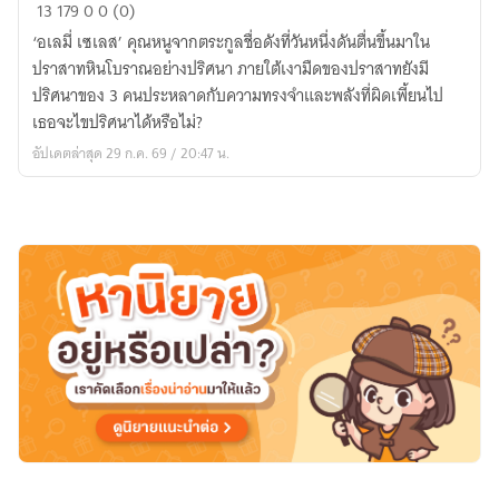
ปราสาท
13
179
0
0 (0)
ของ
‘อเลมี่ เซเลส’ คุณหนูจากตระกูลชื่อดังที่วันหนึ่งดันตื่นขึ้นมาใน
ผู้
ปราสาทหินโบราณอย่างปริศนา ภายใต้เงามืดของปราสาทยังมี
แปลก
ปริศนาของ 3 คนประหลาดกับความทรงจำและพลังที่ผิดเพี้ยนไป
แยก
เธอจะไขปริศนาได้หรือไม่?
อัปเดตล่าสุด 29 ก.ค. 69 / 20:47 น.