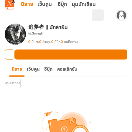
ข้ามไปยังเนื้อหาหลัก
นิยาย
เว็บตูน
อีบุ๊ก
มุมนักเขียน
追夢者 || นักล่าฝัน
@Zhongli_
0
นิยาย
0
เว็บตูน
0
อีบุ๊ก
0
คนติดตาม
นิยาย
เว็บตูน
อีบุ๊ก
คอลเล็กชัน
นามปากกา