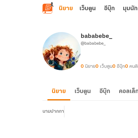
ข้ามไปยังเนื้อหาหลัก
นิยาย
เว็บตูน
อีบุ๊ก
มุมนัก
bababebe_
@bababebe_
0
นิยาย
0
เว็บตูน
0
อีบุ๊ก
0
คนต
นิยาย
เว็บตูน
อีบุ๊ก
คอลเล็ก
นามปากกา