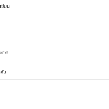
เขียน
ิดตาม
ชัน