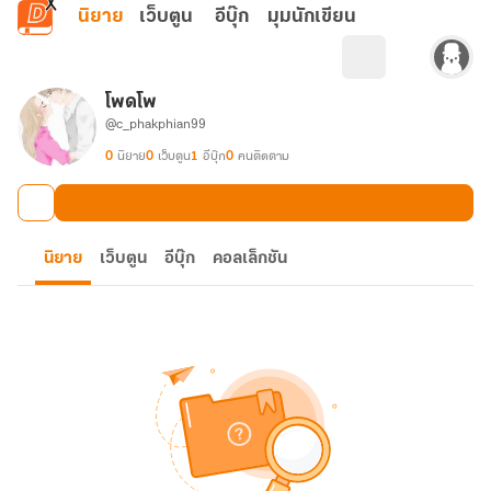
ข้ามไปยังเนื้อหาหลัก
นิยาย
เว็บตูน
อีบุ๊ก
มุมนักเขียน
โพดโพ
@c_phakphian99
0
นิยาย
0
เว็บตูน
1
อีบุ๊ก
0
คนติดตาม
นิยาย
เว็บตูน
อีบุ๊ก
คอลเล็กชัน