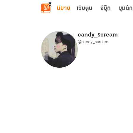
ข้ามไปยังเนื้อหาหลัก
นิยาย
เว็บตูน
อีบุ๊ก
มุมนัก
candy_scream
@candy_scream