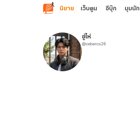
ข้ามไปยังเนื้อหาหลัก
นิยาย
เว็บตูน
อีบุ๊ก
มุมนัก
ขู่ไห่
@ceberos26