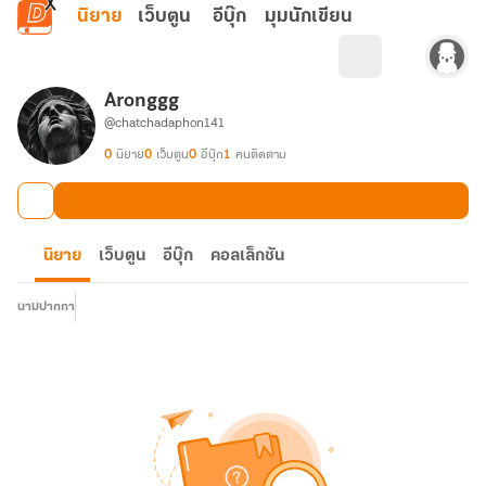
ข้ามไปยังเนื้อหาหลัก
นิยาย
เว็บตูน
อีบุ๊ก
มุมนักเขียน
Aronggg
@chatchadaphon141
0
นิยาย
0
เว็บตูน
0
อีบุ๊ก
1
คนติดตาม
นิยาย
เว็บตูน
อีบุ๊ก
คอลเล็กชัน
นามปากกา