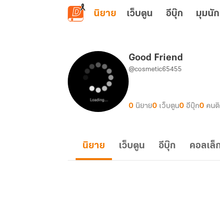
ข้ามไปยังเนื้อหาหลัก
นิยาย
เว็บตูน
อีบุ๊ก
มุมนัก
Good Friend
@cosmetic65455
0
นิยาย
0
เว็บตูน
0
อีบุ๊ก
0
คนต
นิยาย
เว็บตูน
อีบุ๊ก
คอลเล็ก