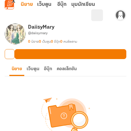
ข้ามไปยังเนื้อหาหลัก
นิยาย
เว็บตูน
อีบุ๊ก
มุมนักเขียน
DaiisyMary
@daiisymary
0
นิยาย
0
เว็บตูน
0
อีบุ๊ก
0
คนติดตาม
นิยาย
เว็บตูน
อีบุ๊ก
คอลเล็กชัน