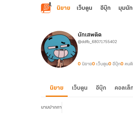
ข้ามไปยังเนื้อหาหลัก
นิยาย
เว็บตูน
อีบุ๊ก
มุมนัก
นักเสพติด
@ddfb_68071755402
0
นิยาย
0
เว็บตูน
0
อีบุ๊ก
0
คนต
นิยาย
เว็บตูน
อีบุ๊ก
คอลเล็ก
นามปากกา