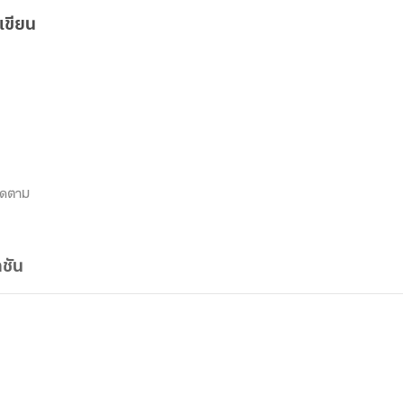
เขียน
ิดตาม
ชัน