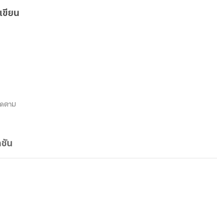
เขียน
ิดตาม
ชัน