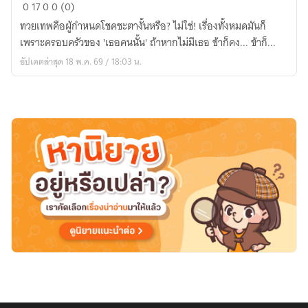
The
0
17
0
0 (0)
Lord’s
ทวยเทพคือผู้กำหนดโชคชะตางั้นหรือ? ไม่ใช่! เรื่องทั้งหมดมันก็
Hidden
เพราะครอบครัวของ 'เธอคนนั้น' ถ้าหากไม่มีเธอ ข้าก็คง... ข้าก็...
Scars
อัปเดตล่าสุด 18 พ.ค. 69 / 18:03 น.
:
กรงขัง
วายุ
ทมิฬ