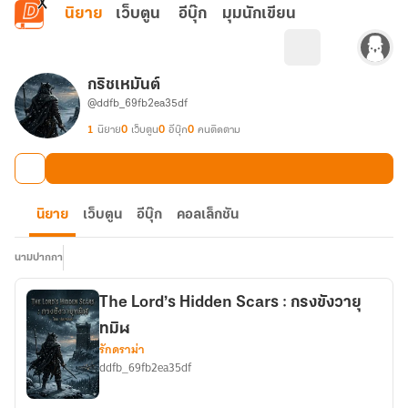
ข้ามไปยังเนื้อหาหลัก
นิยาย
เว็บตูน
อีบุ๊ก
มุมนักเขียน
กริชเหมันต์
@ddfb_69fb2ea35df
1
นิยาย
0
เว็บตูน
0
อีบุ๊ก
0
คนติดตาม
นิยาย
เว็บตูน
อีบุ๊ก
คอลเล็กชัน
นามปากกา
The Lord’s Hidden Scars : กรงขังวายุ
ทมิฬ
รักดราม่า
ddfb_69fb2ea35df