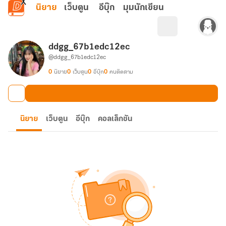
ข้ามไปยังเนื้อหาหลัก
นิยาย
เว็บตูน
อีบุ๊ก
มุมนักเขียน
ddgg_67b1edc12ec
@ddgg_67b1edc12ec
0
นิยาย
0
เว็บตูน
0
อีบุ๊ก
0
คนติดตาม
นิยาย
เว็บตูน
อีบุ๊ก
คอลเล็กชัน