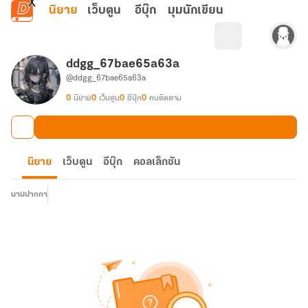
ข้ามไปยังเนื้อหาหลัก
นิยาย
เว็บตูน
อีบุ๊ก
มุมนักเขียน
ddgg_67bae65a63a
@ddgg_67bae65a63a
0
นิยาย
0
เว็บตูน
0
อีบุ๊ก
0
คนติดตาม
นิยาย
เว็บตูน
อีบุ๊ก
คอลเล็กชัน
นามปากกา