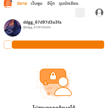
ข้ามไปยังเนื้อหาหลัก
นิยาย
เว็บตูน
อีบุ๊ก
มุมนักเขียน
ddgg_67d97d3a3fa
@ddgg_67d97d3a3fa