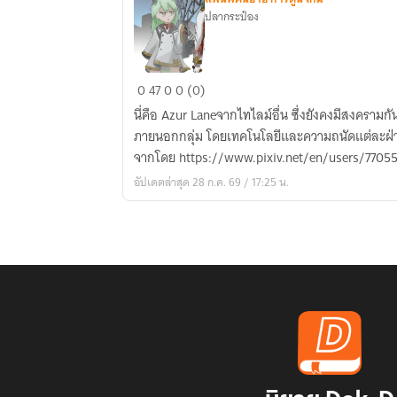
ปลากระป๋อง​
Azur
0
47
0
0 (0)
Lane:
นี่คือ Azur Laneจากไทไลม์อื่น ซึ่งยังคงมีสงคราม
Past
ภายนอกกลุ่ม โดยเทคโนโลยีและความถนัดแต่ละฝ่าย
จากโดย https://www.pixiv.net/en/users/7705
อัปเดตล่าสุด 28 ก.ค. 69 / 17:25 น.