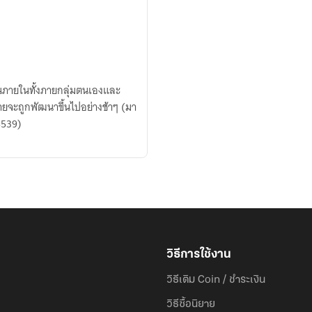
กันภายในทั้งภายกลุ่มตนเองและ
จะถูกพัฒนา​ขึ้นไปอย่างช้าๆ (มา
5539)
วิธีการใช้งาน
วิธีเติม Coin / ชำระเงิน
วิธีซื้อนิยาย