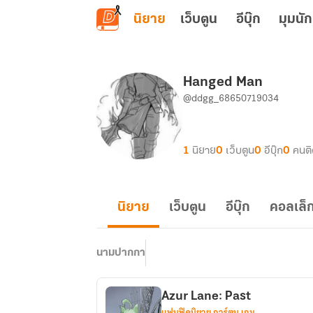
ข้ามไปยังเนื้อหาหลัก
นิยาย
เว็บตูน
อีบุ๊ก
มุมนัก
Hanged Man
@ddgg_68650719034
1
นิยาย
0
เว็บตูน
0
อีบุ๊ก
0
คนต
นิยาย
เว็บตูน
อีบุ๊ก
คอลเล็ก
นามปากกา
Azur Lane: Past
แฟนฟิคนิยาย การ์ตูน เกม