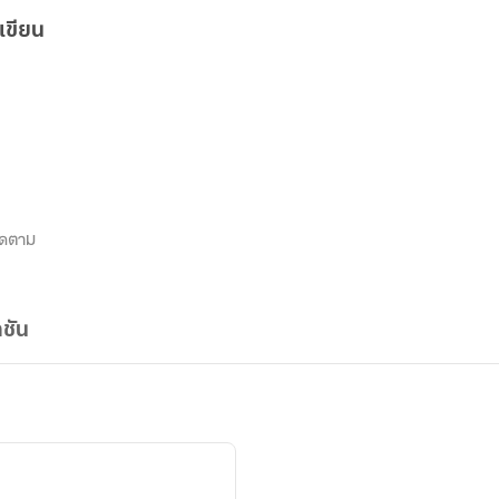
เขียน
ิดตาม
ชัน