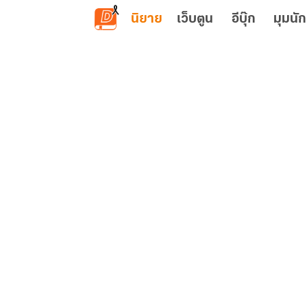
ข้ามไปยังเนื้อหาหลัก
นิยาย
เว็บตูน
อีบุ๊ก
มุมนัก