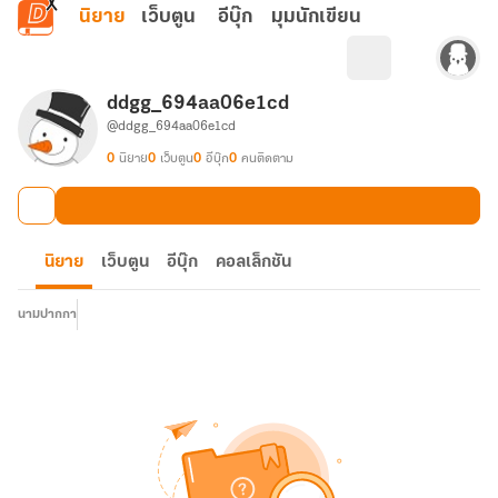
ข้ามไปยังเนื้อหาหลัก
นิยาย
เว็บตูน
อีบุ๊ก
มุมนักเขียน
ddgg_694aa06e1cd
@ddgg_694aa06e1cd
0
นิยาย
0
เว็บตูน
0
อีบุ๊ก
0
คนติดตาม
นิยาย
เว็บตูน
อีบุ๊ก
คอลเล็กชัน
นามปากกา