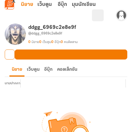
ข้ามไปยังเนื้อหาหลัก
นิยาย
เว็บตูน
อีบุ๊ก
มุมนักเขียน
ddgg_6969c2e8e9f
@ddgg_6969c2e8e9f
0
นิยาย
0
เว็บตูน
0
อีบุ๊ก
0
คนติดตาม
นิยาย
เว็บตูน
อีบุ๊ก
คอลเล็กชัน
นามปากกา