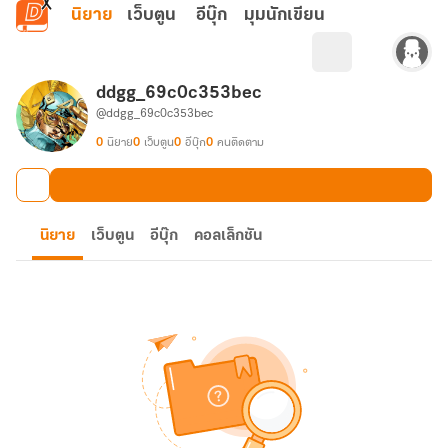
ข้ามไปยังเนื้อหาหลัก
นิยาย
เว็บตูน
อีบุ๊ก
มุมนักเขียน
ddgg_69c0c353bec
@ddgg_69c0c353bec
0
นิยาย
0
เว็บตูน
0
อีบุ๊ก
0
คนติดตาม
นิยาย
เว็บตูน
อีบุ๊ก
คอลเล็กชัน