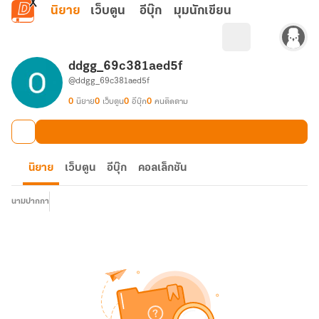
ข้ามไปยังเนื้อหาหลัก
นิยาย
เว็บตูน
อีบุ๊ก
มุมนักเขียน
ddgg_69c381aed5f
@ddgg_69c381aed5f
0
นิยาย
0
เว็บตูน
0
อีบุ๊ก
0
คนติดตาม
นิยาย
เว็บตูน
อีบุ๊ก
คอลเล็กชัน
นามปากกา