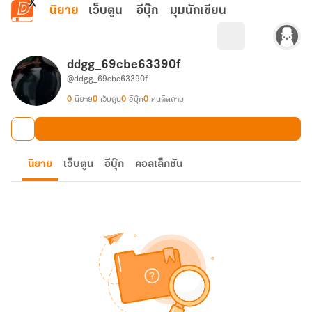
ข้ามไปยังเนื้อหาหลัก
นิยาย
เว็บตูน
อีบุ๊ก
มุมนักเขียน
ddgg_69cbe63390f
@ddgg_69cbe63390f
0
นิยาย
0
เว็บตูน
0
อีบุ๊ก
0
คนติดตาม
นิยาย
เว็บตูน
อีบุ๊ก
คอลเล็กชัน