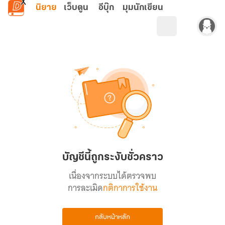
ข้ามไปยังเนื้อหาหลัก
นิยาย
เว็บตูน
อีบุ๊ก
มุมนักเขียน
บัญชีนี้ถูกระงับชั่วคราว
เนื่องจากระบบได้ตรวจพบ
การละเมิด
กติกาการใช้งาน
กลับหน้าหลัก