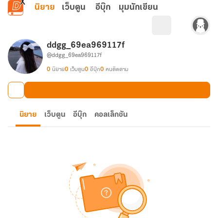
ข้ามไปยังเนื้อหาหลัก
นิยาย
เว็บตูน
อีบุ๊ก
มุมนักเขียน
ddgg_69ea969117f
@ddgg_69ea969117f
0
นิยาย
0
เว็บตูน
0
อีบุ๊ก
0
คนติดตาม
นิยาย
เว็บตูน
อีบุ๊ก
คอลเล็กชัน