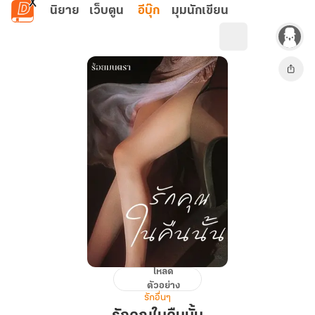
ข้ามไปยังเนื้อหาหลัก
นิยาย
เว็บตูน
อีบุ๊ก
มุมนักเขียน
โหลด
รัก
ตัวอย่าง
คุณ
รักอื่นๆ
ใน