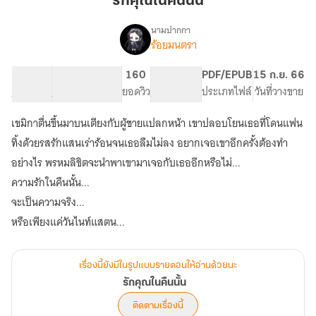
รักคุณในคืนนั้น
คืน
นั้น
นามปากกา
ร้อยมนตรา
เรื่อง
รัก
คุณ
9.74K
63
160
PG ทั่วไป
PDF/EPUB
15 ก.ย. 66
ใน
จำนวนคำ
จำนวนหน้า (A5)
ยอดวิว
ระดับเนื้อหา
ประเภทไฟล์
วันที่วางขาย
คืน
นั้น
เขมิกาตื่นขึ้นมาบนเตียงกับผู้ชายแปลกหน้า เขาปลอบโยนเธอที่โดนแฟน
ทิ้งด้วยรสรักแสนเร่าร้อนจนเธอลืมไม่ลง อยากเจอเขาอีกครั้งต้องทำ
อย่างไร พรหมลิขิตจะนำพาเขามาเจอกับเธออีกหรือไม่...
ความรักในคืนนั้น...
จะเป็นความจริง...
หรือเพียงแค่วันไนท์แสตน...
เรื่องนี้ยังมีในรูปแบบรายตอนให้อ่านด้วยนะ
รักคุณในคืนนั้น
ติดตามเรื่องนี้