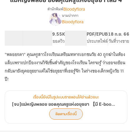
แม่หญิงพลอย ยอดคุณครูแห่งอยุธยา เล่ม 4
ยอด
Bloodyflora
สำนักพิมพ์
คุณครู
นามปากกา
[จบ]แม่
เรื่อง
แห่ง
Bloodyflora
หญิง
อยุธยา
พลอย
เล่ม
107.42K
362
9.55K
PG ทั่วไป
PDF/EPUB
18 ก.ย. 66
ยอด
4
จำนวนคำ
จำนวนหน้า (A5)
ยอดวิว
ระดับเนื้อหา
ประเภทไฟล์
วันที่วางขาย
คุณครู
แห่ง
อยุธยา
"พลอยรดา" คุณครูสาวโรงเรียนเตรียมทหารเอกชนวัย 40 ถูกฆ่าในห้อง
【มี
แล็บเพราะปกป้องงานวิจัยชิ้นสำคัญของโรงเรียน ใครจะรู้ ว่าเธอจะย้อน
E-
กลับมายังยุคอยุธยาแต่ไม่ใช่อยุธยาที่เธอรู้จัก ในร่างของเด็กหญิงวัย 11
book】
ปี!
เรื่องนี้ยังมีในรูปแบบรายตอนให้อ่านด้วยนะ
[จบ]แม่หญิงพลอย ยอดคุณครูแห่งอยุธยา 【มี E-book】
ติดตามเรื่องนี้