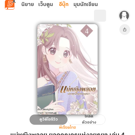
ข้ามไปยังเนื้อหาหลัก
นิยาย
เว็บตูน
อีบุ๊ก
มุมนักเขียน
โหลด
แม่
ดูวิดีโอรีวิว
ตัวอย่าง
หญิง
พีเรียดไทย
พลอย