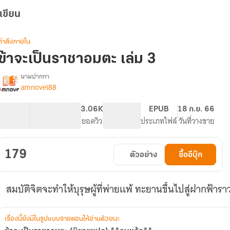
เขียน
กำลังภายใน
ข้าจะเป็นราชาอมตะ เล่ม 3
นามปากกา
amnovel88
รื่อง
ข้า
จะ
206.27K
1K
3.06K
PG ทั่วไป
EPUB
18 ก.ย. 66
เป็น
จำนวนคำ
จำนวนหน้า (A5)
ยอดวิว
ระดับเนื้อหา
ประเภทไฟล์
วันที่วางขาย
ราชา
อมตะ
(นิยาย
179
ตัวอย่าง
ซื้ออีบุ๊ก
แปล)
**จบ
แล้ว**
สมบัติจิตจะทำให้บุรุษผู้ที่พ่ายเเพ้ ทะยานขึ้นไปสู่ฝากฟ้าร
เรื่องนี้ยังมีในรูปแบบรายตอนให้อ่านด้วยนะ