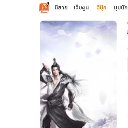
ข้ามไปยังเนื้อหาหลัก
นิยาย
เว็บตูน
อีบุ๊ก
มุมนัก
เ