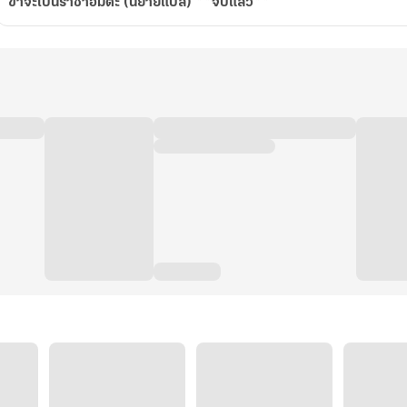
ข้าจะเป็นราชาอมตะ (นิยายแปล) **จบแล้ว**