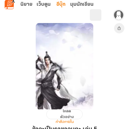
ข้ามไปยังเนื้อหาหลัก
นิยาย
เว็บตูน
อีบุ๊ก
มุมนักเขียน
โหลด
ข้า
ตัวอย่าง
จะ
กำลังภายใน
เป็น