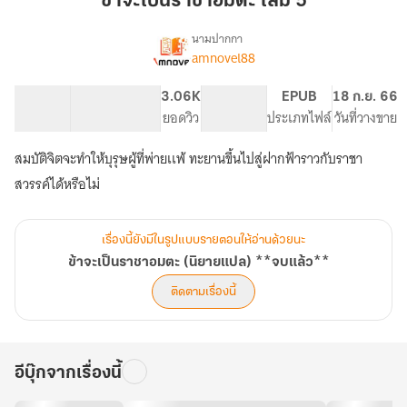
ข้าจะเป็นราชาอมตะ เล่ม 5
ราชา
อมตะ
นามปากกา
amnovel88
เรื่อง
เล่ม
ข้า
5
จะ
202.47K
1.05K
3.06K
PG ทั่วไป
EPUB
18 ก.ย. 66
เป็น
จำนวนคำ
จำนวนหน้า (A5)
ยอดวิว
ระดับเนื้อหา
ประเภทไฟล์
วันที่วางขาย
ราชา
อมตะ
สมบัติจิตจะทำให้บุรุษผู้ที่พ่ายเเพ้ ทะยานขึ้นไปสู่ฝากฟ้าราวกับราชา
(นิยาย
แปล)
สวรรค์ได้หรือไม่
**จบ
แล้ว**
เรื่องนี้ยังมีในรูปแบบรายตอนให้อ่านด้วยนะ
ข้าจะเป็นราชาอมตะ (นิยายแปล) **จบแล้ว**
ติดตามเรื่องนี้
อีบุ๊กจากเรื่องนี้