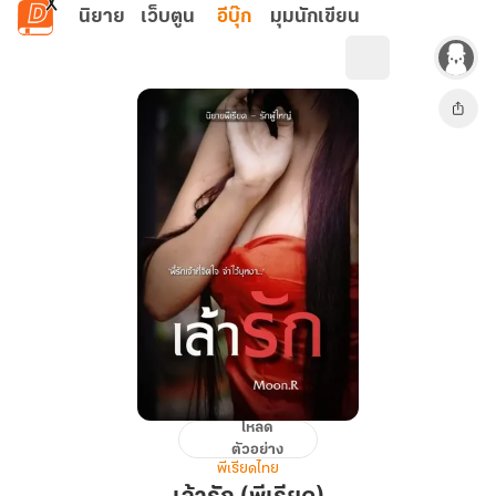
ข้ามไปยังเนื้อหาหลัก
นิยาย
เว็บตูน
อีบุ๊ก
มุมนักเขียน
โหลด
เล้า
ตัวอย่าง
รัก
พีเรียดไทย
(พีเรียด)