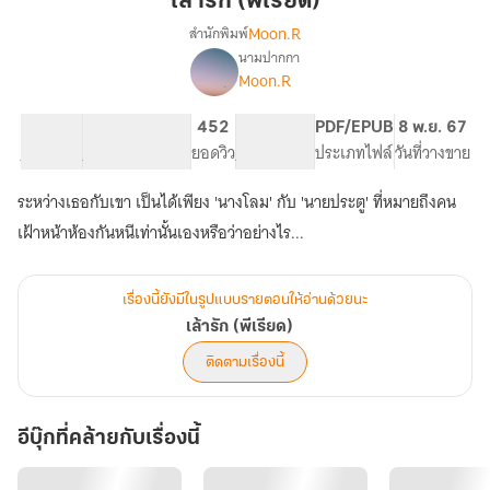
เล้ารัก (พีเรียด)
Moon.R
สำนักพิมพ์
นามปากกา
เรื่อง
Moon.R
เล้า
รัก
(พีเรียด)
11.86K
90
452
PG ทั่วไป
PDF/EPUB
8 พ.ย. 67
จำนวนคำ
จำนวนหน้า (A5)
ยอดวิว
ระดับเนื้อหา
ประเภทไฟล์
วันที่วางขาย
ระหว่างเธอกับเขา เป็นได้เพียง 'นางโลม' กับ 'นายประตู' ที่หมายถึงคน
เฝ้าหน้าห้องกันหนีเท่านั้นเองหรือว่าอย่างไร...
เรื่องนี้ยังมีในรูปแบบรายตอนให้อ่านด้วยนะ
เล้ารัก (พีเรียด)
ติดตามเรื่องนี้
อีบุ๊กที่คล้ายกับเรื่องนี้