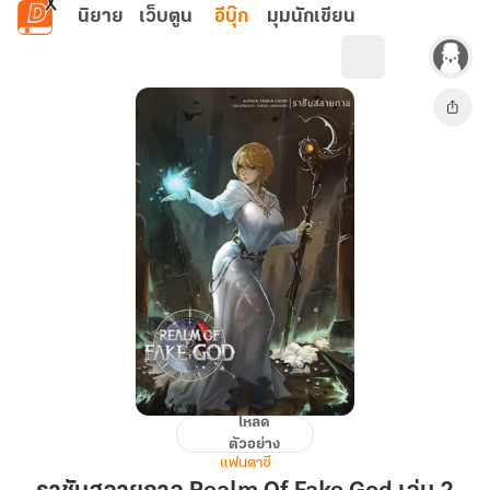
ข้ามไปยังเนื้อหาหลัก
นิยาย
เว็บตูน
อีบุ๊ก
มุมนักเขียน
โหลด
ราชัน
ตัวอย่าง
สลาย
แฟนตาซี
กาล