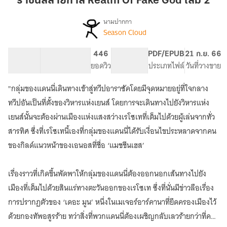
ราชันสลายกาล Realm Of Fake God เล่ม 2
Realm
Of
นามปากกา
Season Cloud
เรื่อง
Fake
ราชัน
God
สลาย
103.56K
288
446
PG ทั่วไป
PDF/EPUB
21 ก.ย. 66
เล่ม
กาล
จำนวนคำ
จำนวนหน้า (A5)
ยอดวิว
ระดับเนื้อหา
ประเภทไฟล์
วันที่วางขาย
2
Realm
of
"กลุ่มของแดนนี่เดินทางเข้าสู่ทวีปอาราซัคโดยมีจุดหมายอยู่ที่ใจกลาง
fake
God
ทวีปอันเป็นที่ตั้งของวิหารแห่งเยนส์ โดยการจะเดินทางไปยังวิหารแห่ง
เยนส์นั้นจะต้องผ่านเมืองแห่งแสงสว่างเรโซเทที่เต็มไปด้วยผู้เล่นจากทั่ว
สารทิศ ซึ่งที่เรโซเทนี้เองที่กลุ่มของแดนนี่ได้รับเงื่อนไขประหลาดจากคน
ของกิลด์แนวหน้าของเอนอสที่ชื่อ ‘แมชชีนเฮส’
เรื่องราวที่เกิดขึ้นพัดพาให้กลุ่มของแดนนี่ต้องออกนอกเส้นทางไปยัง
เมืองที่เต็มไปด้วยสินแร่ทางตะวันออกของเรโซเท ซึ่งที่นั่นมีข่าวลือเรื่อง
การปรากฏตัวของ ‘เดอะ มูน’ หนึ่งในเมเจอร์อาร์คานาทึ่ยึดครองเมืองไว้
ด้วยกองทัพอสูรร้าย ทว่าสิ่งที่พวกแดนนี่ต้องเผชิญกลับเลวร้ายกว่าที่คาด