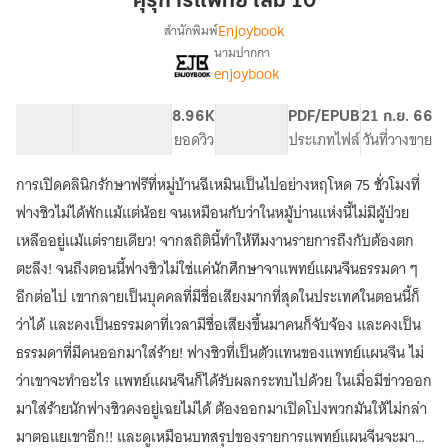
คุรุการแพทย์ เล่ม 10
เล่ม
Enjoybook
สำนักพิมพ์
10
นามปากกา
[จบ]
เรื่อง
enjoybook
คุรุ
การ
139.6K
1.27K
8.96K
PG ทั่วไป
PDF/EPUB
21 ก.ย. 66
แพทย์
จำนวนคำ
จำนวนหน้า (A5)
ยอดวิว
ระดับเนื้อหา
ประเภทไฟล์
วันที่วางขาย
การเปิดคลินิกรักษาฟรีที่หมู่บ้านฉีเหมินเป็นไปอย่างหฤโหด 75 ชั่วโมงที่
ฟางชิวไม่ได้พักแม้แต่น้อย จนเหมือนกับว่าในหมู้บ่านแห่งนี้ไม่มีผู้ป่วย
เหลืออยู่แม้แต่รายเดียว! จากสถิตินี้ทำให้ทีมงานรายการถึงกับต้องตก
ตะลึง! จนถึงตอนนี้ฟางชิวไม่ใช่แค่นักศึกษาจาแพทย์แผนจีนธรรมดา ๆ
อีกต่อไป เขากลายเป็นบุคคลที่มีชื่อเสียงมากที่สุดในประเทศในตอนนี้ก็
ว่าได้ และคงเป็นธรรมดาที่เวลามีชื่อเสียงขึ้นมาคนก็จับจ้อง และคงเป็น
ธรรมดาที่มีคนออกมาใส่ร้าย! ฟางชิวที่เป็นตัวแทนของแพทย์แผนจีน ไม่
ว่าเขาจะทำอะไร แพทย์แผนจีนก็ได้รับผลกระทบไปด้วย ในเมื่อมีข่าวออก
มาใส่ร้ายนักฟางชิวคงอยู่เฉยไม่ได้ ต้องออกมาเปิดโปงพวกมันให้ไม่กล่า
มาตอแยเขาอีก!! และดูเหมือนบทสรุปของรายการแพทย์แผนจีนจะมา