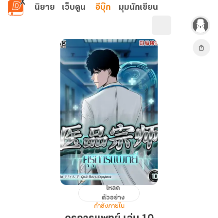
ข้ามไปยังเนื้อหาหลัก
นิยาย
เว็บตูน
อีบุ๊ก
มุมนักเขียน
โหลด
คุรุ
ตัวอย่าง
การ
กำลังภายใน
แพทย์