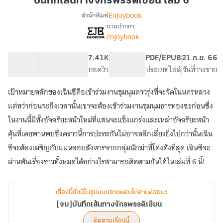
บันทึกเส้นทางจักรพรรดิเซียน เล่ม 6
จักรพรรดิ
Enjoybook
สำนักพิมพ์
เซียน
นามปากกา
[จบ]บันทึก
เรื่อง
เล่ม
enjoybook
เส้น
6
ทาง
168.85K
935
7.41K
PG ทั่วไป
PDF/EPUB
21 ก.ย. 66
จักรพรรดิ
จำนวนคำ
จำนวนหน้า (A5)
ยอดวิว
ระดับเนื้อหา
ประเภทไฟล์
วันที่วางขาย
เซียน
เป้าหมายหลักของเฉินซีคือเข้าร่วมงานชุมนุมดาวรุ่งที่จะจัดในนครหลวง
แต่ทว่าก่อนจะถึงเวลานั้นเขาจะต้องเข้าร่วมงานชุมนุมธารทองซะก่อนซึ่ง
ในงานนี้มีทั้งอัจฉริยะหน้าใหม่ที่แสนจะแข็งแกร่งและเหล่าอัจฉริยะหน้า
คุ้นที่เคยพานพบซึ่งคราวนี้การปะทะกันไม่อาจหลีกเลี่ยงยิ่งไปกว่านั้นเฉิน
ซีจะต้องเผชิญกับแผนลอบสังหารจากกลุ่มนักฆ่าที่โด่งดังที่สุด เฉินซีจะ
ผ่านพ้นเรื่องราวทั้งหมดได้อย่างไรสามารถติดตามกันได้ในเล่มที่ 6 นี้!
เรื่องนี้ยังมีในรูปแบบรายตอนให้อ่านด้วยนะ
[จบ]บันทึกเส้นทางจักรพรรดิเซียน
ติดตามเรื่องนี้