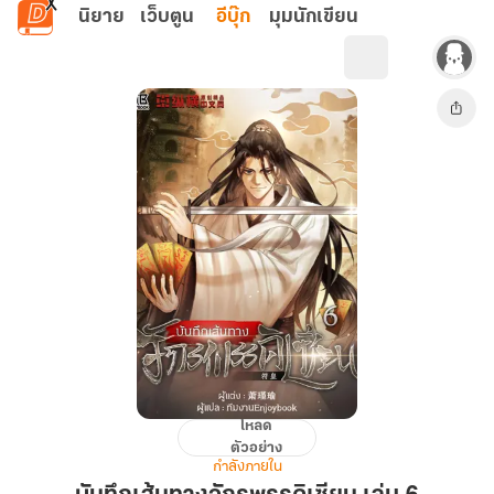
ข้ามไปยังเนื้อหาหลัก
นิยาย
เว็บตูน
อีบุ๊ก
มุมนักเขียน
โหลด
บันทึก
ตัวอย่าง
เส้น
กำลังภายใน
ทาง