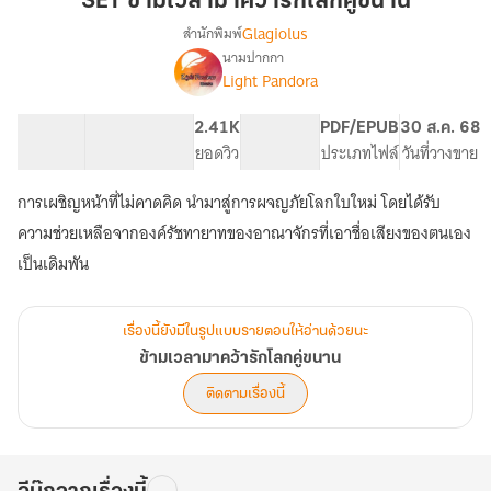
SET ข้ามเวลามาคว้ารักโลกคู่ขนาน
มา
Glagiolus
สำนักพิมพ์
คว้า
นามปากกา
เรื่อง
รัก
Light Pandora
ข้าม
โลก
เวลา
คู่
มา
201.91K
256
2.41K
NC 18
PDF/EPUB
30 ส.ค. 68
ขนาน
คว้า
จำนวนคำ
จำนวนหน้า (A5)
ยอดวิว
ระดับเนื้อหา
ประเภทไฟล์
วันที่วางขาย
รัก
โลก
การเผชิญหน้าที่ไม่คาดคิด นำมาสู่การผจญภัยโลกใบใหม่ โดยได้รับ
คู่
ความช่วยเหลือจากองค์รัชทายาทของอาณาจักรที่เอาชื่อเสียงของตนเอง
ขนาน
เป็นเดิมพัน
เรื่องนี้ยังมีในรูปแบบรายตอนให้อ่านด้วยนะ
ข้ามเวลามาคว้ารักโลกคู่ขนาน
ติดตามเรื่องนี้