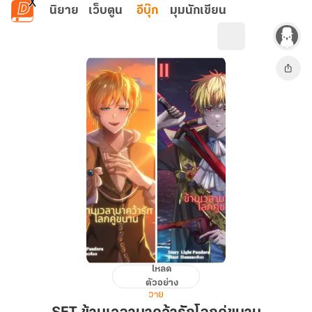
ข้ามไปยังเนื้อหาหลัก
นิยาย
เว็บตูน
อีบุ๊ก
มุมนักเขียน
โหลด
SET
ตัวอย่าง
ข้าม
วาย
เวลา