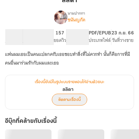
ลลิดา
นามปากกา
ชนันญภัค
เรื่อง
ล
ลิดา
22.19K
135
157
PG ทั่วไป
PDF/EPUB
23 ก.ย. 66
จำนวนคำ
จำนวนหน้า (A5)
ยอดวิว
ระดับเนื้อหา
ประเภทไฟล์
วันที่วางขาย
แฟนผมเธอเป็นคนแปลกครับเธอชอบทำสิ่งที่ไม่ควรทำ นั้นก็คือการที่มี
คนอื่นมาร่วมรักกับผมและเธอ
เรื่องนี้ยังมีในรูปแบบรายตอนให้อ่านด้วยนะ
ลลิดา
ติดตามเรื่องนี้
อีบุ๊กที่คล้ายกับเรื่องนี้