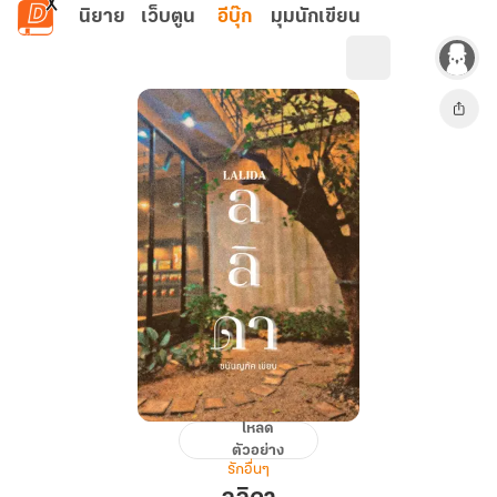
ข้ามไปยังเนื้อหาหลัก
นิยาย
เว็บตูน
อีบุ๊ก
มุมนักเขียน
โหลด
ล
ตัวอย่าง
ลิดา
รักอื่นๆ