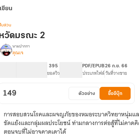
เขียน
สืบสวน
หวัดมรณะ 2
นามปากกา
คุณเจ
รื่อง
หวัด
มรณะ
87.45K
401
395
PG ทั่วไป
PDF/EPUB
26 ก.ย. 66
จำนวนคำ
จำนวนหน้า (A5)
ยอดวิว
ระดับเนื้อหา
ประเภทไฟล์
วันที่วางขาย
149
ตัวอย่าง
ซื้ออีบุ๊ก
การสอบสวนโรคและผจญภัยของหมอระบาดวิทยาหนุ่มและเ
ขัดแย้งและกลุ่มผลประโยชน์ ท่ามกลางการต่อสู้ที่ไม่คาดคิด 
ตอนจบที่ไม่อาจคาดเดาได้