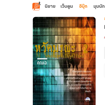
ข้ามไปยังเนื้อหาหลัก
นิยาย
เว็บตูน
อีบุ๊ก
มุมนัก
เ