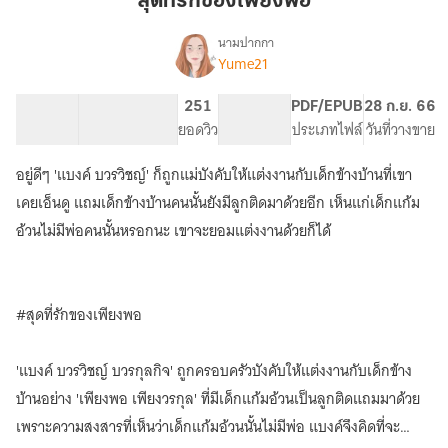
สุดที่รักของเพียงพอ
เพียง
พอ
นามปากกา
Yume21
เรื่อง
สุด
ที่รัก
106.84K
415
251
PG ทั่วไป
PDF/EPUB
28 ก.ย. 66
ของ
จำนวนคำ
จำนวนหน้า (A5)
ยอดวิว
ระดับเนื้อหา
ประเภทไฟล์
วันที่วางขาย
เพียง
พอ
อยู่ดีๆ 'แบงค์ บวรวิชญ์' ก็ถูกแม่บังคับให้แต่งงานกับเด็กข้างบ้านที่เขา
(Mpreg)
[ติด
เคยเอ็นดู แถมเด็กข้างบ้านคนนั้นยังมีลูกติดมาด้วยอีก เห็นแก่เด็กแก้ม
เหรียญ
อ้วนไม่มีพ่อคนนั้นหรอกนะ เขาจะยอมแต่งงานด้วยก็ได้
5/11/66]
#สุดที่รักของเพียงพอ
'แบงค์ บวรวิชญ์ บวรกุลกิจ' ถูกครอบครัวบังคับให้แต่งงานกับเด็กข้าง
บ้านอย่าง 'เพียงพอ เพียงวรกุล' ที่มีเด็กแก้มอ้วนเป็นลูกติดแถมมาด้วย
เพราะความสงสารที่เห็นว่าเด็กแก้มอ้วนนั้นไม่มีพ่อ แบงค์จึงคิดที่จะ