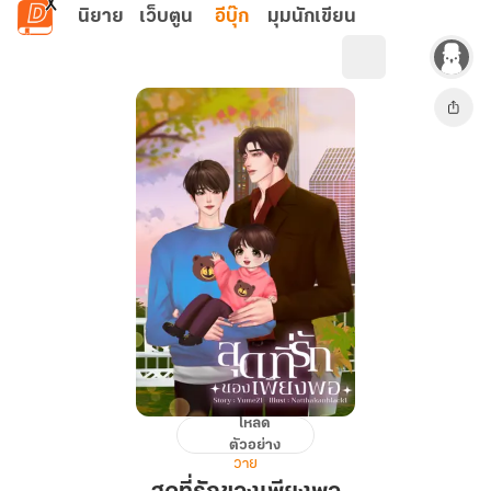
ข้ามไปยังเนื้อหาหลัก
นิยาย
เว็บตูน
อีบุ๊ก
มุมนักเขียน
โหลด
สุด
ตัวอย่าง
ที่รัก
วาย
ของ