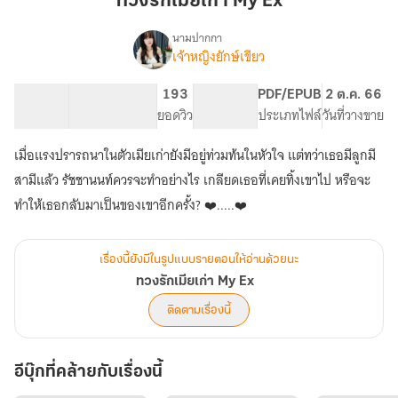
ทวงรักเมียเก่า My Ex
เก่า
My
นามปากกา
เจ้าหญิงยักษ์เขียว
เรื่อง
Ex
ทวง
รัก
131.75K
703
193
PG ทั่วไป
PDF/EPUB
2 ต.ค. 66
เมีย
จำนวนคำ
จำนวนหน้า (A5)
ยอดวิว
ระดับเนื้อหา
ประเภทไฟล์
วันที่วางขาย
เก่า
My
เมื่อแรงปรารถนา​ในตัวเมียเก่ายังมีอยู่ท่วมท้นในหัวใจ แต่ทว่าเธอมีลูกมี
Ex
สามีแล้ว รัชชานนท์​ควรจะทำอย่างไร เกลียดเธอที่เคยทิ้งเขาไป หรือจะ
เรื่องนี้ยังมีในรูปแบบรายตอนให้อ่านด้วยนะ
ทวงรักเมียเก่า My Ex
ติดตามเรื่องนี้
อีบุ๊กที่คล้ายกับเรื่องนี้