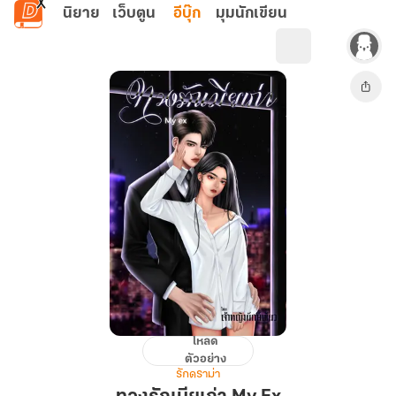
ข้ามไปยังเนื้อหาหลัก
นิยาย
เว็บตูน
อีบุ๊ก
มุมนักเขียน
โหลด
ทวง
ตัวอย่าง
รัก
รักดราม่า
เมีย