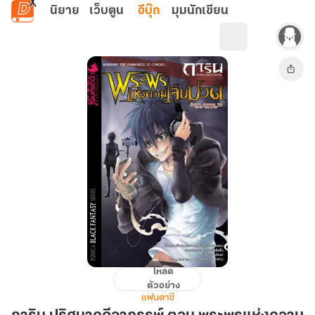
ข้ามไปยังเนื้อหาหลัก
นิยาย
เว็บตูน
อีบุ๊ก
มุมนักเขียน
โหลด
กา
ตัวอย่าง
ริน
แฟนตาซี
ปริศนา