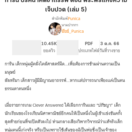
การิน ปริศนาคดีอาถรรพ์ ตอน พระพรแห่งความ
คดี
เจ็บปวด (เล่ม 5)
อาถรรพ์
Punica
สำนักพิมพ์
ตอน
นามปากกา
พระพร
เรื่อง
อัยย์_Punica
กา
แห่ง
ริน
ความ
ปริศนา
242
10.45K
PG ทั่วไป
PDF
3 ต.ค. 66
เจ็บ
คดี
จำนวนหน้า (A5)
ยอดวิว
ระดับเนื้อหา
ประเภทไฟล์
วันที่วางขาย
ปวด
อาถรรพ์
(เล่ม
[ฉบับ
การิน เด็กหนุ่มผู้คลั่งไคล้ศาสตร์มืด...เพื่อต้องการข้ามผ่านความเป็น
นิยาย]
5)
มนุษย์
ลัลทริมา เด็กสาวผู้มีมีญาณอาถรรพ์...หากแต่ปรารถนาเพียงแค่เป็นคน
ธรรมดาคนหนึ่ง
เมื่อรายการเกม Clever Answered ได้เลือกการินและ “ปรัชญา” เด็ก
นักเรียนของโรงเรียนนิศาพาณิชย์อีกคนให้เป็นหนึ่งในผู้เข้าแข่งขันครั้ง
สุดท้ายก่อนที่จะปิดตัวลงไป ท่ามกลางเสียงวิพากวิจารณ์ว่าแท้จริงเด็ก
หนุ่มคนนี้เก่งจริง หรือเป็นเพราะใช้เส้นของผู้เป็นพ่อซึ่งเป็นเจ้าของ